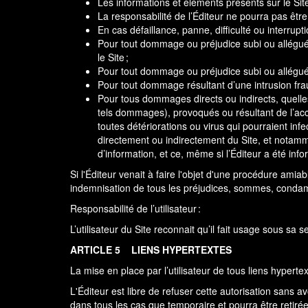
Les informations et éléments présents sur le Site
La responsabilité de l’Éditeur ne pourra pas êt
En cas défaillance, panne, difficulté ou interru
Pour tout dommage ou préjudice subi ou allégué p
le Site ;
Pour tout dommage ou préjudice subi ou allégué p
Pour tout dommage résultant d’une intrusion frau
Pour tous dommages directs ou indirects, quelles
tels dommages), provoqués ou résultant de l’accès 
toutes détériorations ou virus qui pourraient inf
directement ou indirectement du Site, et notam
d’information, et ce, même si l’Éditeur a été in
Si l'Éditeur venait à faire l'objet d'une procédure amiabl
indemnisation de tous les préjudices, sommes, condamn
Responsabilité de l’utilisateur :
L’utilisateur du Site reconnait qu’il fait usage sous sa 
ARTICLE 5
LIENS HYPERTEXTES
La mise en place par l’utilisateur de tous liens hypertext
L'Éditeur est libre de refuser cette autorisation sans av
dans tous les cas que temporaire et pourra être retirée 