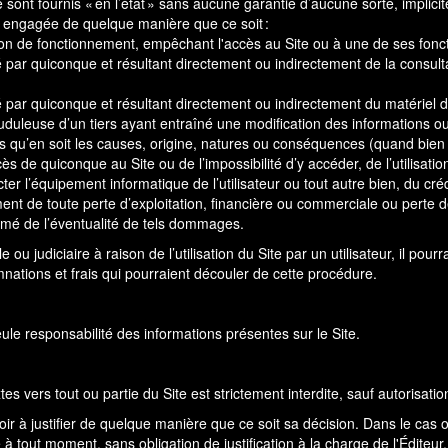
 sont fournis « en l’état » sans aucune garantie d’aucune sorte, implicit
re engagée de quelque manière que ce soit :
ption de fonctionnement, empêchant l'accès au Site ou à une de ses fonct
ar quiconque et résultant directement ou indirectement de la consultat
ar quiconque et résultant directement ou indirectement du matériel de 
duleuse d’un tiers ayant entraîné une modification des informations ou 
 qu’en soit les causes, origine, natures ou conséquences (quand bien m
de quiconque au Site ou de l’impossibilité d’y accéder, de l’utilisation d
ecter l’équipement informatique de l’utilisateur ou tout autre bien, du 
ment de toute perte d’exploitation, financière ou commerciale ou per
formé de l’éventualité de tels dommages.
e ou judiciaire à raison de l’utilisation du Site par un utilisateur, il pou
ations et frais qui pourraient découler de cette procédure.
seule responsabilité des informations présentes sur le Site.
es vers tout ou partie du Site est strictement interdite, sauf autorisation 
oir à justifier de quelque manière que ce soit sa décision. Dans le cas où
à tout moment, sans obligation de justification à la charge de l'Éditeur