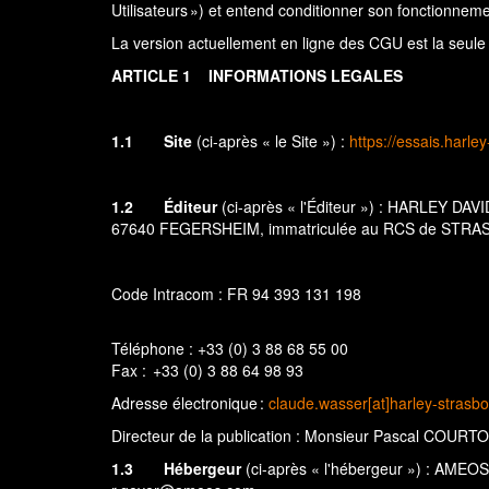
Utilisateurs ») et entend conditionner son fonctionnem
La version actuellement en ligne des CGU est la seule 
ARTICLE 1
INFORMATIONS LEGALES
1.1
Site
(ci-après « le Site ») :
https://essais.harle
1.2
Éditeur
(ci-après « l'Éditeur ») : HARLEY DA
67640 FEGERSHEIM, immatriculée au RCS de STRASBO
Code Intracom : FR 94 393 131 198
Téléphone : +33 (0) 3 88 68 55 00
Fax : +33 (0) 3 88 64 98 93
Adresse électronique :
claude.wasser[at]harley-strasb
Directeur de la publication : Monsieur Pascal COURTO
1.3
Hébergeur
(ci-après « l'hébergeur ») : AMEO