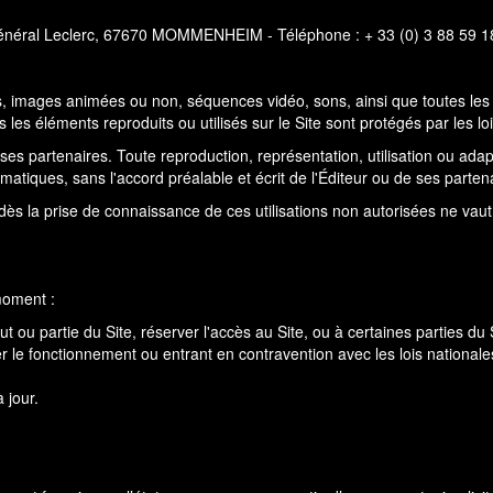
néral Leclerc, 67670 MOMMENHEIM - Téléphone : + 33 (0) 3 88 59 18
s, images animées ou non, séquences vidéo, sons, ainsi que toutes les a
les éléments reproduits ou utilisés sur le Site sont protégés par les lois
de ses partenaires. Toute reproduction, représentation, utilisation ou ad
matiques, sans l'accord préalable et écrit de l'Éditeur ou de ses parten
ès la prise de connaissance de ces utilisations non autorisées ne vaut 
 moment :
t ou partie du Site, réserver l'accès au Site, ou à certaines parties du 
 le fonctionnement ou entrant en contravention avec les lois nationales
à jour.