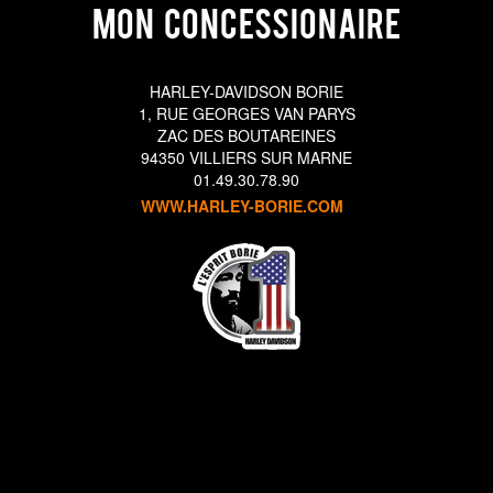
Mon concessionaire
S
-
HARLEY-DAVIDSON BORIE
M
1, RUE GEORGES VAN PARYS
ZAC DES BOUTAREINES
so
94350 VILLIERS SUR MARNE
01.49.30.78.90
WWW.HARLEY-BORIE.COM