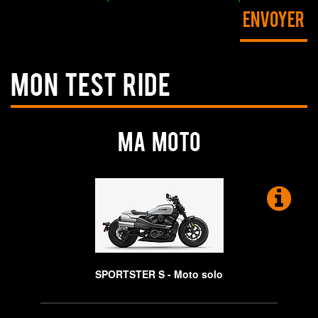
MON TEST RIDE
Ma moto
E
sa
pl
SPORTSTER S - Moto solo
su
S